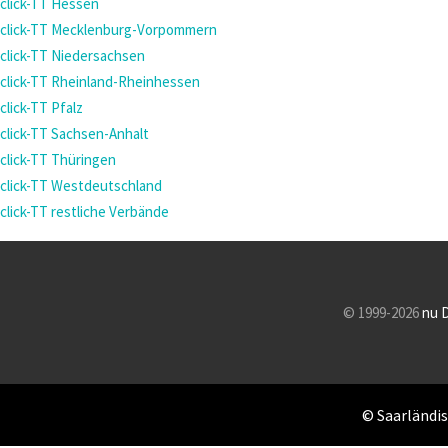
click-TT Hessen
click-TT Mecklenburg-Vorpommern
click-TT Niedersachsen
click-TT Rheinland-Rheinhessen
click-TT Pfalz
click-TT Sachsen-Anhalt
click-TT Thüringen
click-TT Westdeutschland
click-TT restliche Verbände
© 1999-2026
nu 