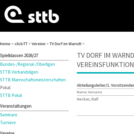
Home
>
click-TT
>
Vereine
>
TV Dorf im Warndt
>
TV DORF IM WARN
Spielklassen 2026/27
VEREINSFUNKTIO
Bundes-/Regional-/Oberligen
STTB Verbandsligen
STTB Mannschaftsmeisterschaften
Abteilungsleiter/1. Vorsitzende
Pokal:
Name, Vorname
STTB Pokal
Hecker, Ralf
Veranstaltungen
Seminare
Turniere
Vereine