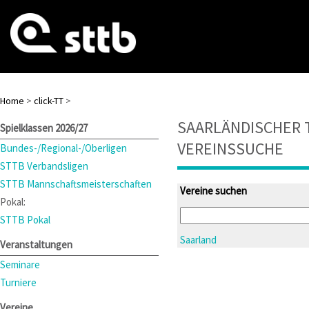
Home
>
click-TT
>
SAARLÄNDISCHER 
Spielklassen 2026/27
VEREINSSUCHE
Bundes-/Regional-/Oberligen
STTB Verbandsligen
STTB Mannschaftsmeisterschaften
Vereine suchen
Pokal:
STTB Pokal
Saarland
Veranstaltungen
Seminare
Turniere
Vereine