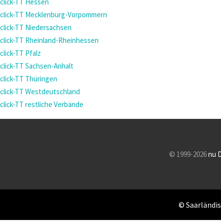
click-TT Hessen
click-TT Mecklenburg-Vorpommern
click-TT Niedersachsen
click-TT Rheinland-Rheinhessen
click-TT Pfalz
click-TT Sachsen-Anhalt
click-TT Thüringen
click-TT Westdeutschland
click-TT restliche Verbände
© 1999-2026
nu 