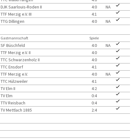
DJK Saarlouis-Roden II
4:0
NA
TTF Merzig e.V. III
4:1
TTG Dillingen
4:0
NA
Gastmannschaft
Spiele
SF Büschfeld
4:0
NA
TTF Merzig e.V. II
4:0
TTC Schwarzenholz II
4:0
TTC Ensdorf
4:1
TTF Merzig e.V.
4:0
NA
TTC Hülzweiler
4:1
TV Elm II
4:2
TV Elm
0:4
TTV Reisbach
0:4
TV Mettlach 1885
2:4