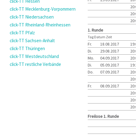
click-TT Hessen
20
click-TT Mecklenburg-Vorpommern
20
click-TT Niedersachsen
20
click-TT Rheinland-Rheinhessen
1. Runde
click-TT Pfalz
Tag Datum Zeit
click-TT Sachsen-Anhalt
Fr.
18.08.2017
19
click-TT Thüringen
Di.
29.08.2017
20
click-TT Westdeutschland
Mo.
04.09.2017
20
click-TT restliche Verbände
Di.
05.09.2017
19
Do.
07.09.2017
20
20
Fr.
08.09.2017
20
20
20
20
Freilose 1. Runde