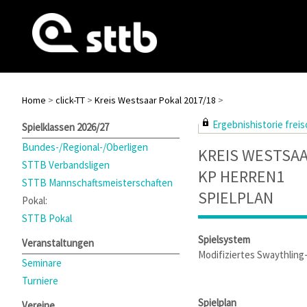
Home
>
click-TT
>
Kreis Westsaar Pokal 2017/18
>
Ergebnishistorie freisc
Spielklassen 2026/27
Bundes-/Regional-/Oberligen
KREIS WESTSAA
STTB Verbandsligen
KP HERREN1
STTB Mannschaftsmeisterschaften
SPIELPLAN
Pokal:
STTB Pokal
Spielsystem
Veranstaltungen
Modifiziertes Swaythlin
Seminare
Turniere
Spielplan
Vereine