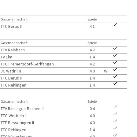
Gastmannschaft
Spiele
TTC Berus II
4:1
Gastmannschaft
Spiele
TTV Reisbach
4:2
TV Elm
1:4
TTG Fremersdorf-Gerlfangen II
4:2
JC Wadrill II
4:0
W
TTC Berus II
1:4
TTC Rehlingen
1:4
Gastmannschaft
Spiele
TTV Rimlingen-Bachem II
0:4
TTG Werbeln II
4:0
TTF Besseringen II
4:0
TTC Rehlingen
1:4
TTC Wallerfangen
4:0