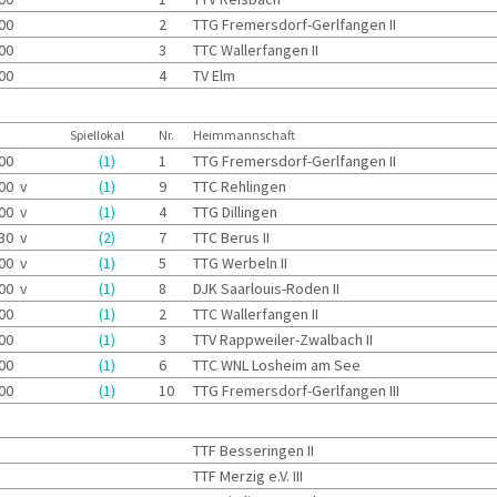
:00
2
TTG Fremersdorf-Gerlfangen II
:00
3
TTC Wallerfangen II
:00
4
TV Elm
Spiellokal
Nr.
Heimmannschaft
:00
(1)
1
TTG Fremersdorf-Gerlfangen II
:00 v
(1)
9
TTC Rehlingen
:00 v
(1)
4
TTG Dillingen
:30 v
(2)
7
TTC Berus II
:00 v
(1)
5
TTG Werbeln II
:00 v
(1)
8
DJK Saarlouis-Roden II
:00
(1)
2
TTC Wallerfangen II
:00
(1)
3
TTV Rappweiler-Zwalbach II
:00
(1)
6
TTC WNL Losheim am See
:00
(1)
10
TTG Fremersdorf-Gerlfangen III
TTF Besseringen II
TTF Merzig e.V. III