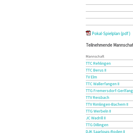
Pokal-Spielplan (pdf)
Teilnehmende Mannschaf
Mannschaft
TTC Rehlingen
TTC Berus II
TV Elm
TTC Wallerfangen II
TTG Fremersdorf-Gerlfange
TTV Reisbach
TTV Rimlingen-Bachem II
TTG Werbeln II
JC Wadrill II
TTG Dillingen
DJK Saarlouis-Roden II