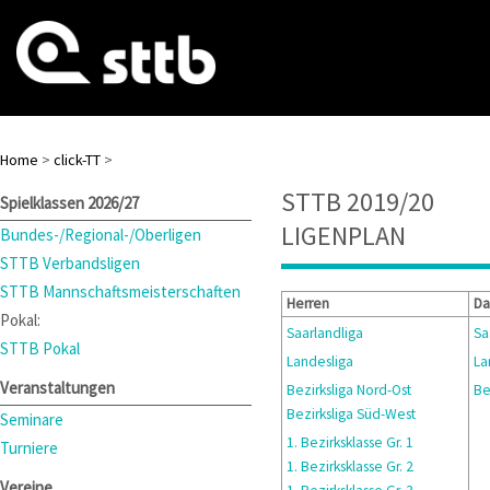
Home
>
click-TT
>
STTB 2019/20
Spielklassen 2026/27
LIGENPLAN
Bundes-/Regional-/Oberligen
STTB Verbandsligen
STTB Mannschaftsmeisterschaften
Herren
D
Pokal:
Saarlandliga
Sa
STTB Pokal
Landesliga
La
Veranstaltungen
Bezirksliga Nord-Ost
Be
Bezirksliga Süd-West
Seminare
1. Bezirksklasse Gr. 1
Turniere
1. Bezirksklasse Gr. 2
Vereine