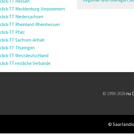
click-TT Hessen
click-TT Mecklenburg-Vorpommern
click-TT Niedersachsen
click-TT Rheinland-Rheinhessen
click-TT Pfalz
click-TT Sachsen-Anhalt
click-TT Thüringen
click-TT Westdeutschland
click-TT restliche Verbände
© 1999-2026
nu 