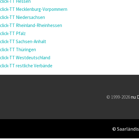
click-TT Hessen
click-TT Mecklenburg-Vorpommern
click-TT Niedersachsen
click-TT Rheinland-Rheinhessen
click-TT Pfalz
click-TT Sachsen-Anhalt
click-TT Thüringen
click-TT Westdeutschland
click-TT restliche Verbände
© 1999-2026
nu 