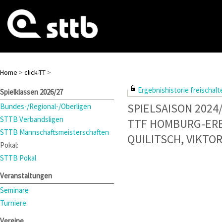
Home
>
click-TT
>
Ergebnishistorie freischalte
Spielklassen 2026/27
SPIELSAISON 2024
Bundes-/Regional-/Oberligen
STTB Verbandsligen
TTF HOMBURG-ER
STTB Mannschaftsmeisterschaften
QUILITSCH, VIKTO
Pokal:
STTB Pokal
Veranstaltungen
Seminare
Turniere
Vereine