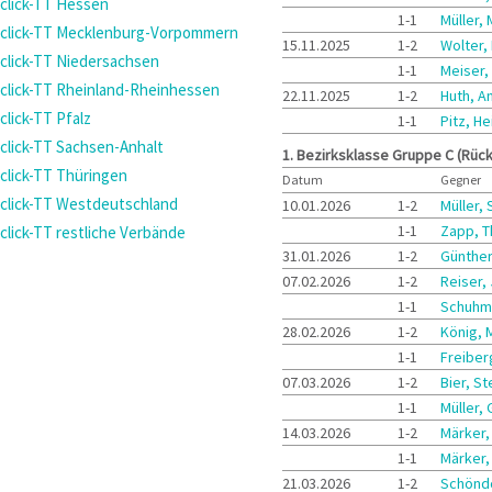
click-TT Hessen
1-1
Müller,
click-TT Mecklenburg-Vorpommern
15.11.2025
1-2
Wolter,
click-TT Niedersachsen
1-1
Meiser,
click-TT Rheinland-Rheinhessen
22.11.2025
1-2
Huth, A
click-TT Pfalz
1-1
Pitz, H
click-TT Sachsen-Anhalt
1. Bezirksklasse Gruppe C (Rüc
click-TT Thüringen
Datum
Gegner
click-TT Westdeutschland
10.01.2026
1-2
Müller,
1-1
Zapp, 
click-TT restliche Verbände
31.01.2026
1-2
Günther
07.02.2026
1-2
Reiser,
1-1
Schuhm
28.02.2026
1-2
König, 
1-1
Freiber
07.03.2026
1-2
Bier, S
1-1
Müller,
14.03.2026
1-2
Märker,
1-1
Märker,
21.03.2026
1-2
Schöndo