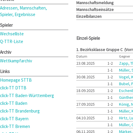
Mannschaftsmeldung
Adressen, Mannschaften,
Mannschaftseinsätze
Spieler, Ergebnisse
Einzelbilanzen
Spieler
Wechselliste
Einzel-Spiele
Q-TTR-Liste
1. Bezirksklasse Gruppe C (Vor
Archiv
Datum
Gegner
Wettkampfarchiv
23.08.2025
1-2
Zapp, 
1-1
Müller,
Links
30.08.2025
1-2
Vogel, 
Homepage STTB
1-1
Bubel, 
click-TT DTTB
18.09.2025
1-2
Eschen
click-TT Baden-Württemberg
1-1
Günther
click-TT Baden
27.09.2025
1-2
König, 
click-TT Brandenburg
1-1
Müller,
04.10.2025
1-2
Hirtz, 
click-TT Bayern
1-1
Müller,
click-TT Bremen
06.11.2025
1-2
Märker,