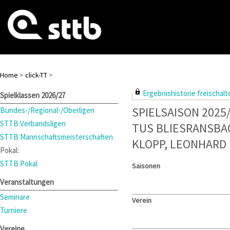
Home
>
click-TT
>
Ergebnishistorie freischalte
Spielklassen 2026/27
SPIELSAISON 2025
Bundes-/Regional-/Oberligen
STTB Verbandsligen
TUS BLIESRANSBA
STTB Mannschaftsmeisterschaften
KLOPP, LEONHARD
Pokal:
STTB Pokal
Saisonen
Veranstaltungen
Seminare
Verein
Turniere
Vereine