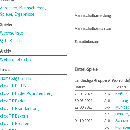
Adressen, Mannschaften,
Spieler, Ergebnisse
Mannschaftsmeldung
Spieler
Mannschaftseinsätze
Wechselliste
Q-TTR-Liste
Einzelbilanzen
Archiv
Wettkampfarchiv
Einzel-Spiele
Links
Homepage STTB
Landesliga Gruppe A (Vorrunde
click-TT DTTB
Datum
Gegner
click-TT Baden-Württemberg
23.08.2025
5-6
Keßler, 
30.08.2025
5-6
Justinge
click-TT Baden
27.09.2025
5-6
Mühlbac
click-TT Brandenburg
5-5
Bender,
click-TT Bayern
04.10.2025
5-6
Schneid
click-TT Bremen
5-5
Münzber