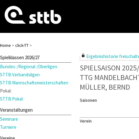
Home
>
click-TT
>
Ergebnishistorie freischalte
Spielklassen 2026/27
SPIELSAISON 2025
Bundes-/Regional-/Oberligen
STTB Verbandsligen
TTG MANDELBACH
STTB Mannschaftsmeisterschaften
MÜLLER, BERND
Pokal:
STTB Pokal
Saisonen
Veranstaltungen
Seminare
Verein
Turniere
Vereine