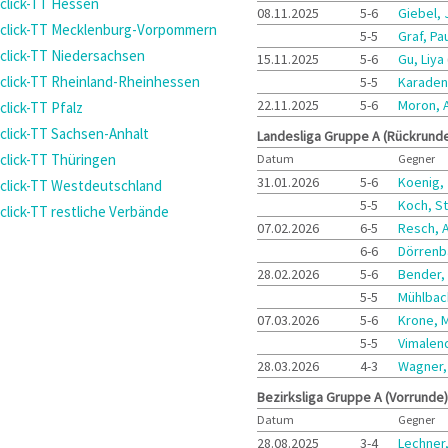
click-TT Hessen
08.11.2025
5-6
Giebel,
click-TT Mecklenburg-Vorpommern
5-5
Graf, Pa
click-TT Niedersachsen
15.11.2025
5-6
Gu, Liya
click-TT Rheinland-Rheinhessen
5-5
Karadeni
22.11.2025
5-6
Moron, 
click-TT Pfalz
click-TT Sachsen-Anhalt
Landesliga Gruppe A (Rückrund
click-TT Thüringen
Datum
Gegner
31.01.2026
5-6
Koenig,
click-TT Westdeutschland
5-5
Koch, S
click-TT restliche Verbände
07.02.2026
6-5
Resch, 
6-6
Dörrenb
28.02.2026
5-6
Bender,
5-5
Mühlbac
07.03.2026
5-6
Krone, 
5-5
Vimalend
28.03.2026
4-3
Wagner,
Bezirksliga Gruppe A (Vorrunde)
Datum
Gegner
28.08.2025
3-4
Lechner