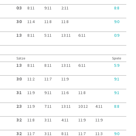
0:3
8:11
9:11
2:11
8:8
3:0
11:4
11:8
11:8
9:0
1:3
8:11
5:11
13:11
6:11
0:9
Sätze
Spiele
1:3
8:11
8:11
13:11
6:11
5:9
3:0
11:2
11:7
11:9
9:1
3:1
11:9
9:11
11:6
11:8
9:1
2:3
11:9
7:11
13:11
10:12
4:11
8:8
3:2
11:8
3:11
4:11
11:9
11:9
3:2
11:7
3:11
8:11
11:7
11:3
9:0