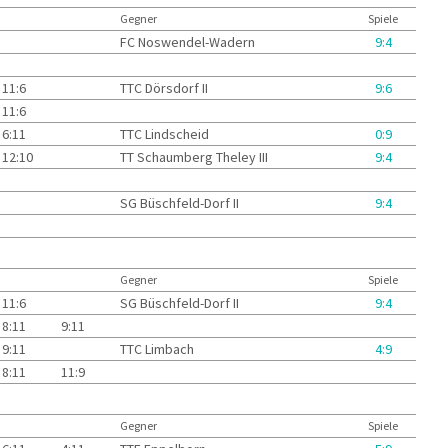
Gegner
Spiele
FC Noswendel-Wadern
9:4
11:6
TTC Dörsdorf II
9:6
11:6
6:11
TTC Lindscheid
0:9
12:10
TT Schaumberg Theley III
9:4
SG Büschfeld-Dorf II
9:4
Gegner
Spiele
11:6
SG Büschfeld-Dorf II
9:4
8:11
9:11
9:11
TTC Limbach
4:9
8:11
11:9
Gegner
Spiele