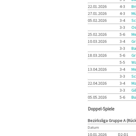
22.01.2026
4-3
Br
27.01.2026
4-3
Mü
05.02.2026
3-4
Sc
3-3
Os
25.02.2026
5-6
Me
10.03.2026
3-4
Gr
3-3
Ba
18.03.2026
5-6
Gr
5-5
Wa
13.04.2026
3-4
Me
3-3
Sc
22.04.2026
3-4
Ma
3-3
Gi
05.05.2026
5-6
Bu
Doppel-Spiele
Bezirksliga Gruppe A (Rüc
Datum
10.01.2026
D2-D1