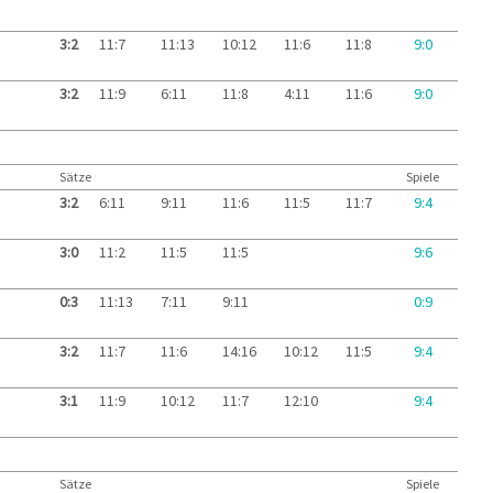
3:2
11:7
11:13
10:12
11:6
11:8
9:0
3:2
11:9
6:11
11:8
4:11
11:6
9:0
Sätze
Spiele
3:2
6:11
9:11
11:6
11:5
11:7
9:4
3:0
11:2
11:5
11:5
9:6
0:3
11:13
7:11
9:11
0:9
3:2
11:7
11:6
14:16
10:12
11:5
9:4
3:1
11:9
10:12
11:7
12:10
9:4
Sätze
Spiele