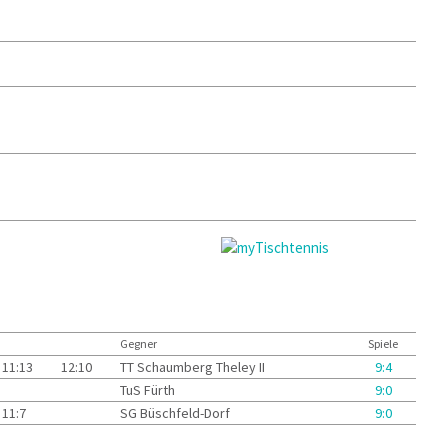
Gegner
Spiele
11:13
12:10
TT Schaumberg Theley II
9:4
TuS Fürth
9:0
11:7
SG Büschfeld-Dorf
9:0