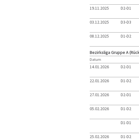
19.11.2025
D2-D1
03.12.2025
D3-D3
08.12.2025
D1-D2
Bezirksliga Gruppe A (Rüc
Datum
14.01.2026
D2-D1
22.01.2026
D1-D2
27.01.2026
D2-D1
05.02.2026
D1-D2
D1-D1
25.02.2026
D1-D2