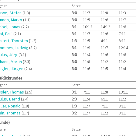
gner
Sätze
rwe, Stefan
(1.3)
3:0
11:7
11:8
11:3
nnen, Marko
(1.1)
3:0
11:5
11:6
11:7
ebel, Jonas
(2.2)
3:1
10:12
14:12
11:6
af, Paul
(2.1)
3:1
11:7
11:6
7:11
stert, Thorsten
(1.2)
1:3
11:5
4:11
8:11
ommes, Ludwig
(3.2)
3:1
11:9
11:7
12:14
ulus, Jörg
(3.1)
3:0
11:4
11:6
11:6
hann, Martin
(2.3)
3:0
11:8
11:2
11:2
ngler, Jürgen
(2.4)
3:0
11:6
11:5
11:4
 (Rückrunde)
gner
Sätze
ssler, Thomas
(2.5)
3:1
7:11
11:8
13:11
ulus, Bernd
(2.4)
2:3
11:4
6:11
11:2
ller, Ronald
(1.8)
1:3
11:7
7:11
8:11
ein, Thomas
(1.7)
3:2
11:7
11:2
8:11
runde)
gner
Sätze