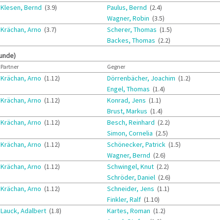
Klesen, Bernd
(3.9)
Paulus, Bernd
(2.4)
Wagner, Robin
(3.5)
Krächan, Arno
(3.7)
Scherer, Thomas
(1.5)
Backes, Thomas
(2.2)
runde)
Partner
Gegner
Krächan, Arno
(1.12)
Dörrenbächer, Joachim
(1.2)
Engel, Thomas
(1.4)
Krächan, Arno
(1.12)
Konrad, Jens
(1.1)
Brust, Markus
(1.4)
Krächan, Arno
(1.12)
Besch, Reinhard
(2.2)
Simon, Cornelia
(2.5)
Krächan, Arno
(1.12)
Schönecker, Patrick
(1.5)
Wagner, Bernd
(2.6)
Krächan, Arno
(1.12)
Schwingel, Knut
(2.2)
Schröder, Daniel
(2.6)
Krächan, Arno
(1.12)
Schneider, Jens
(1.1)
Finkler, Ralf
(1.10)
Lauck, Adalbert
(1.8)
Kartes, Roman
(1.2)