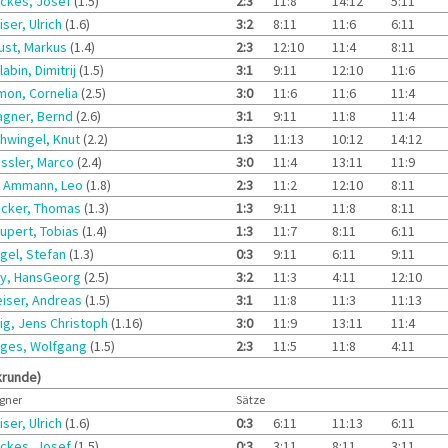
ckes, Josef
(1.5)
2:3
11:8
14:12
5:11
iser, Ulrich
(1.6)
3:2
8:11
11:6
6:11
ust, Markus
(1.4)
2:3
12:10
11:4
8:11
labin, Dimitrij
(1.5)
3:1
9:11
12:10
11:6
mon, Cornelia
(2.5)
3:0
11:6
11:6
11:4
gner, Bernd
(2.6)
3:1
9:11
11:8
11:4
hwingel, Knut
(2.2)
1:3
11:13
10:12
14:12
ssler, Marco
(2.4)
3:0
11:4
13:11
11:9
. Ammann, Leo
(1.8)
2:3
11:2
12:10
8:11
cker, Thomas
(1.3)
1:3
9:11
11:8
8:11
upert, Tobias
(1.4)
1:3
11:7
8:11
6:11
gel, Stefan
(1.3)
0:3
9:11
6:11
9:11
y, HansGeorg
(2.5)
3:2
11:3
4:11
12:10
iser, Andreas
(1.5)
3:1
11:8
11:3
11:13
ig, Jens Christoph
(1.16)
3:0
11:9
13:11
11:4
lges, Wolfgang
(1.5)
2:3
11:5
11:8
4:11
krunde)
gner
Sätze
iser, Ulrich
(1.6)
0:3
6:11
11:13
6:11
ckes, Josef
(1.5)
0:3
3:11
8:11
3:11