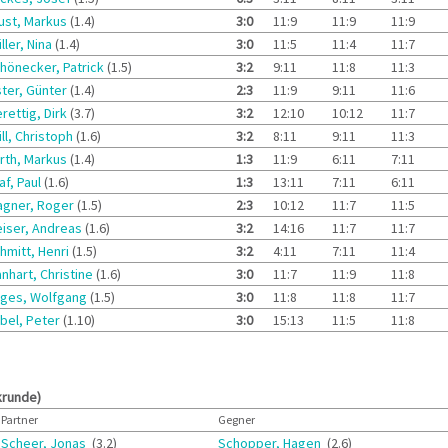
ust, Markus
(1.4)
3:0
11:9
11:9
11:9
ller, Nina
(1.4)
3:0
11:5
11:4
11:7
hönecker, Patrick
(1.5)
3:2
9:11
11:8
11:3
ter, Günter
(1.4)
2:3
11:9
9:11
11:6
rettig, Dirk
(3.7)
3:2
12:10
10:12
11:7
ill, Christoph
(1.6)
3:2
8:11
9:11
11:3
rth, Markus
(1.4)
1:3
11:9
6:11
7:11
af, Paul
(1.6)
1:3
13:11
7:11
6:11
gner, Roger
(1.5)
2:3
10:12
11:7
11:5
iser, Andreas
(1.6)
3:2
14:16
11:7
11:7
hmitt, Henri
(1.5)
3:2
4:11
7:11
11:4
nhart, Christine
(1.6)
3:0
11:7
11:9
11:8
lges, Wolfgang
(1.5)
3:0
11:8
11:8
11:7
bel, Peter
(1.10)
3:0
15:13
11:5
11:8
krunde)
Partner
Gegner
Scheer, Jonas
(3.2)
Schopper, Hagen
(2.6)