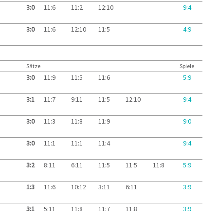
3:0
11:6
11:2
12:10
9:4
3:0
11:6
12:10
11:5
4:9
Sätze
Spiele
3:0
11:9
11:5
11:6
5:9
3:1
11:7
9:11
11:5
12:10
9:4
3:0
11:3
11:8
11:9
9:0
3:0
11:1
11:1
11:4
9:4
3:2
8:11
6:11
11:5
11:5
11:8
5:9
1:3
11:6
10:12
3:11
6:11
3:9
3:1
5:11
11:8
11:7
11:8
3:9