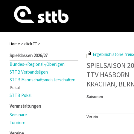
Home
>
click-TT
>
Ergebnishistorie freisc
Spielklassen 2026/27
SPIELSAISON 2
Bundes-/Regional-/Oberligen
STTB Verbandsligen
TTV HASBORN
STTB Mannschaftsmeisterschaften
KRÄCHAN, BER
Pokal:
STTB Pokal
Saisonen
Veranstaltungen
Seminare
Verein
Turniere
Vereine