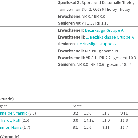
Spiellokal 2
:
Sport- und Kulturhalle Theley
Toni-Lermen-Str. 2, 66636 Tholey-Theley
Erwachsene:
VR 3.7 RR 3.8
Senioren 40:
VR 1.13 RR 1.13
Erwachsene II:
Bezirksliga Gruppe A
Erwachsene III:
1. Bezirksklasse Gruppe A
Senioren :
Bezirksliga Gruppe A
Erwachsene II:
RR 3:0 gesamt 3:0
Erwachsene III:
VR 8:1 RR 2:2 gesamt 10:3
Senioren :
VR 8:8 RR 10:6 gesamt 18:14
krunde)
gner
Sätze
hneider, Yannic
(3.5)
3:2
11:6
11:8
9:11
rhardt, Rolf
(2.5)
3:0
14:12
11:9
11:8
mmer, Heinz
(1.7)
3:1
11:6
8:11
11:7
 (Vorrunde)