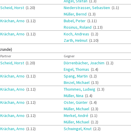
Angel, Stefan
(1.3)
Scheid, Horst
(1.20)
Niederstrasser, Sebastien
(1.1)
Müller, Bernd
(1.3)
Krächan, Arno
(1.12)
Bubel, Peter
(1.11)
Rosinus, Roland
(1.13)
Krächan, Arno
(1.12)
Koch, Andreas
(1.2)
Zarth, Helmut
(1.10)
krunde)
Partner
Gegner
Scheid, Horst
(1.20)
Dörrenbächer, Joachim
(1.2)
Engel, Thomas
(1.4)
Krächan, Arno
(1.12)
Spang, Martin
(1.2)
Binzel, Michael
(1.5)
Krächan, Arno
(1.12)
Thommes, Ludwig
(1.3)
Müller, Nina
(1.4)
Krächan, Arno
(1.12)
Oster, Günter
(1.4)
Müller, Michael
(2.3)
Krächan, Arno
(1.12)
Merkel, André
(1.1)
Müller, Michael
(1.2)
Krächan, Arno
(1.12)
Schwingel, Knut
(2.2)