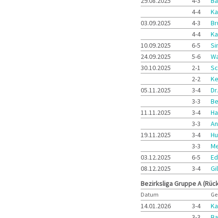
29.08.2025
4-3
Ba
4-4
Ka
03.09.2025
4-3
Br
4-4
Ka
10.09.2025
6-5
Si
24.09.2025
5-6
Wa
30.10.2025
2-1
Sc
2-2
Ke
05.11.2025
3-4
Dr
3-3
Be
11.11.2025
3-4
Ha
3-3
An
19.11.2025
3-4
Hu
3-3
Me
03.12.2025
6-5
Ed
08.12.2025
3-4
Gi
Bezirksliga Gruppe A (Rüc
Datum
Ge
14.01.2026
3-4
Ka
3-3
Ba