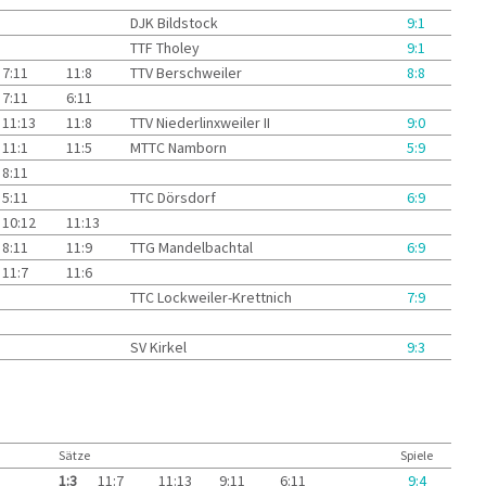
DJK Bildstock
9:1
TTF Tholey
9:1
7:11
11:8
TTV Berschweiler
8:8
7:11
6:11
11:13
11:8
TTV Niederlinxweiler II
9:0
11:1
11:5
MTTC Namborn
5:9
8:11
5:11
TTC Dörsdorf
6:9
10:12
11:13
8:11
11:9
TTG Mandelbachtal
6:9
11:7
11:6
TTC Lockweiler-Krettnich
7:9
SV Kirkel
9:3
Sätze
Spiele
1:3
11:7
11:13
9:11
6:11
9:4