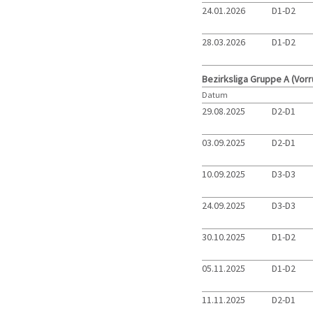
24.01.2026
D1-D2
28.03.2026
D1-D2
Bezirksliga Gruppe A (Vor
Datum
29.08.2025
D2-D1
03.09.2025
D2-D1
10.09.2025
D3-D3
24.09.2025
D3-D3
30.10.2025
D1-D2
05.11.2025
D1-D2
11.11.2025
D2-D1