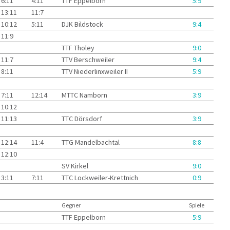
6:11
4:11
TTF Eppelborn
5:9
13:11
11:7
10:12
5:11
DJK Bildstock
9:4
11:9
TTF Tholey
9:0
11:7
TTV Berschweiler
9:4
8:11
TTV Niederlinxweiler II
5:9
7:11
12:14
MTTC Namborn
3:9
10:12
11:13
TTC Dörsdorf
3:9
12:14
11:4
TTG Mandelbachtal
8:8
12:10
SV Kirkel
9:0
3:11
7:11
TTC Lockweiler-Krettnich
0:9
Gegner
Spiele
TTF Eppelborn
5:9