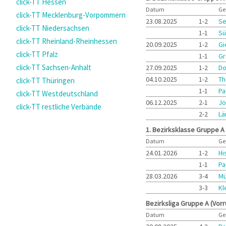
click-TT Hessen
Datum
Ge
click-TT Mecklenburg-Vorpommern
23.08.2025
1-2
Se
click-TT Niedersachsen
1-1
Sü
click-TT Rheinland-Rheinhessen
20.09.2025
1-2
Gi
click-TT Pfalz
1-1
Gr
click-TT Sachsen-Anhalt
27.09.2025
1-2
Do
04.10.2025
1-2
Th
click-TT Thüringen
1-1
Pa
click-TT Westdeutschland
06.12.2025
2-1
Jo
click-TT restliche Verbände
2-2
Lä
1. Bezirksklasse Gruppe A
Datum
Ge
24.01.2026
1-2
Hi
1-1
Pa
28.03.2026
3-4
Mü
3-3
Kl
Bezirksliga Gruppe A (Vor
Datum
Ge