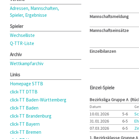
Adressen, Mannschaften,
Spieler, Ergebnisse
Mannschaftsmeldung
Spieler
Mannschaftseinsätze
Wechselliste
Q-TTR-Liste
Einzelbilanzen
Archiv
Wettkampfarchiv
Links
Homepage STTB
Einzel-Spiele
click-TT DTTB
click-TT Baden-Württemberg
Bezirksliga Gruppe A (Rüc
Datum
Ge
click-TT Baden
10.01.2026
5-6
Sc
click-TT Brandenburg
31.01.2026
6-5
Eh
click-TT Bayern
07.03.2026
6-5
Zi
click-TT Bremen
1. Bezirksklasse Gruppe A