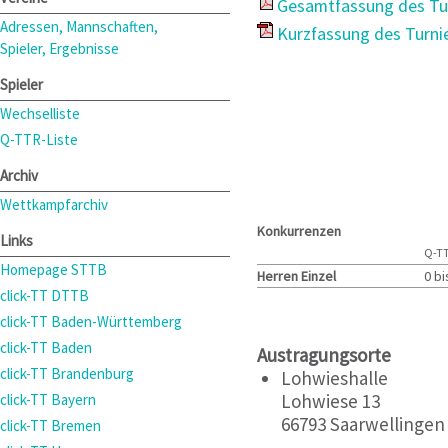
Gesamtfassung des Tur
Adressen, Mannschaften,
Kurzfassung des Turni
Spieler, Ergebnisse
Spieler
Wechselliste
Q-TTR-Liste
Archiv
Wettkampfarchiv
Konkurrenzen
Links
Q-T
Homepage STTB
Herren Einzel
0 bi
click-TT DTTB
click-TT Baden-Württemberg
click-TT Baden
Austragungsorte
click-TT Brandenburg
Lohwieshalle
Lohwiese 13
click-TT Bayern
66793 Saarwellingen
click-TT Bremen