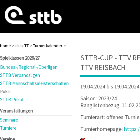
Home
>
click-TT
>
Turnierkalender
>
STTB-CUP - TTV R
Spielklassen 2026/27
TTV REISBACH
Bundes-/Regional-/Oberligen
STTB Verbandsligen
STTB Mannschaftsmeisterschaften
19.04.2024 bis 19.04.2024
Pokal:
Saison: 2023/24
STTB Pokal
Ranglistenbezug: 11.02.2
Veranstaltungen
Turnierart: offenes Turnie
Seminare
Turniere
Turnierhomepage:
https:
Vereine