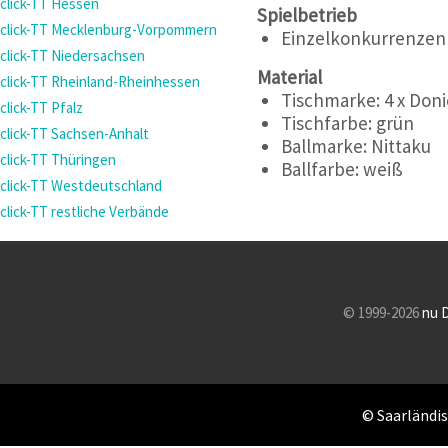
click-TT Hessen
Spielbetrieb
click-TT Mecklenburg-Vorpommern
Einzelkonkurrenzen
click-TT Niedersachsen
Material
click-TT Rheinland-Rheinhessen
Tischmarke:
4 x Doni
click-TT Pfalz
Tischfarbe:
grün
click-TT Sachsen-Anhalt
Ballmarke:
Nittaku
click-TT Thüringen
Ballfarbe:
weiß
click-TT Westdeutschland
click-TT restliche Verbände
© 1999-2026
nu 