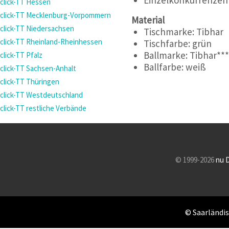
click-TT Hessen
click-TT Mecklenburg-Vorpommern
Material
click-TT Niedersachsen
Tischmarke:
Tibhar
click-TT Rheinland-Rheinhessen
Tischfarbe:
grün
Ballmarke:
Tibhar**
click-TT Pfalz
Ballfarbe:
weiß
click-TT Sachsen-Anhalt
click-TT Thüringen
click-TT Westdeutschland
click-TT restliche Verbände
© 1999-2026
nu 