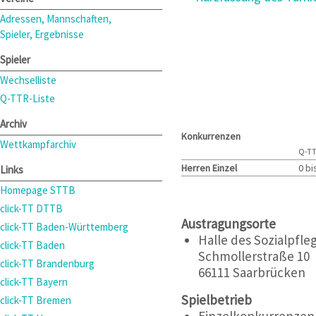
Adressen, Mannschaften,
Spieler, Ergebnisse
Spieler
Wechselliste
Q-TTR-Liste
Archiv
Konkurrenzen
Wettkampfarchiv
Q-T
Herren Einzel
0 bi
Links
Homepage STTB
click-TT DTTB
Austragungsorte
click-TT Baden-Württemberg
Halle des Sozialpfl
click-TT Baden
Schmollerstraße 10
click-TT Brandenburg
66111 Saarbrücken
click-TT Bayern
Spielbetrieb
click-TT Bremen
Einzelkonkurrenzen