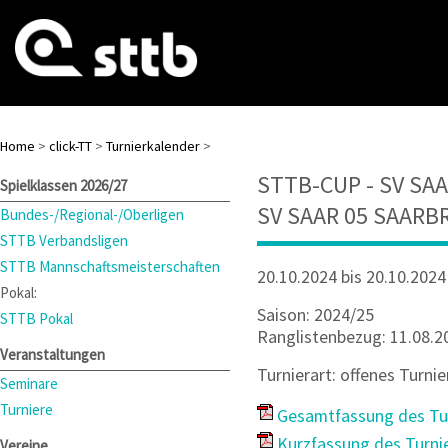
Home
>
click-TT
>
Turnierkalender
>
STTB-CUP - SV SA
Spielklassen 2026/27
SV SAAR 05 SAAR
Bundes-/Regional-/Oberligen
STTB Verbandsligen
STTB Mannschaftsmeisterschaften
20.10.2024 bis 20.10.2024
Pokal:
Saison: 2024/25
STTB Pokal
Ranglistenbezug: 11.08.2
Veranstaltungen
Turnierart: offenes Turnie
Seminare
Turniere
Gesamtfassung des Tur
Kurzfassung des Turni
Vereine