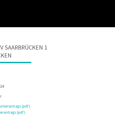
SV SAARBRÜCKEN 1
CKEN
024
r
rnierantrags (pdf)
erantrags (pdf)