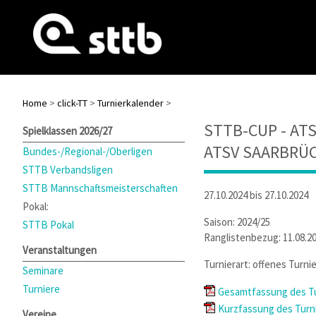
Home
>
click-TT
>
Turnierkalender
>
STTB-CUP - AT
Spielklassen 2026/27
ATSV SAARBRÜ
Bundes-/Regional-/Oberligen
STTB Verbandsligen
STTB Mannschaftsmeisterschaften
27.10.2024 bis 27.10.2024
Pokal:
Saison: 2024/25
STTB Pokal
Ranglistenbezug: 11.08.2
Veranstaltungen
Turnierart: offenes Turnie
Seminare
Turniere
Gesamtfassung des Tu
Kurzfassung des Turni
Vereine