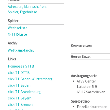
Adressen, Mannschaften,
Spieler, Ergebnisse
Spieler
Wechselliste
Q-TTR-Liste
Archiv
Konkurrenzen
Wettkampfarchiv
Herren Einzel
Links
Homepage STTB
click-TT DTTB
Austragungsorte
click-TT Baden-Württemberg
ATSV Center
click-TT Baden
Lulustein 5-9
click-TT Brandenburg
66117 Saarbrücken
click-TT Bayern
Spielbetrieb
click-TT Bremen
Einzelkonkurrenzen