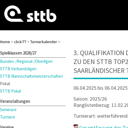
Home
>
click-TT
>
Turnierkalender
>
3. QUALIFIKATION
Spielklassen 2026/27
ZU DEN STTB TOP
Bundes-/Regional-/Oberligen
STTB Verbandsligen
SAARLÄNDISCHER T
STTB Mannschaftsmeisterschaften
Pokal:
06.04.2025 bis 06.04.2025
STTB Pokal
Saison: 2025/26
Veranstaltungen
Ranglistenbezug: 11.02.2
Seminare
Turnierart: weiterführend
Turniere
Gesamtfassung des Tur
Vereine