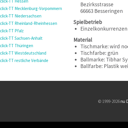
click-TT Hessen
Bezirksstrasse
click-TT Mecklenburg-Vorpommern
66663 Besseringen
click-TT Niedersachsen
Spielbetrieb
click-TT Rheinland-Rheinhessen
Einzelkonkurrenzen
click-TT Pfalz
click-TT Sachsen-Anhalt
Material
Tischmarke:
wird no
click-TT Thüringen
Tischfarbe:
grün
click-TT Westdeutschland
Ballmarke:
Tibhar Sy
click-TT restliche Verbände
Ballfarbe:
Plastik we
© 1999-2026
nu 