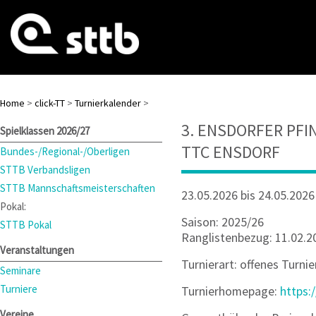
Home
>
click-TT
>
Turnierkalender
>
3. ENSDORFER PF
Spielklassen 2026/27
TTC ENSDORF
Bundes-/Regional-/Oberligen
STTB Verbandsligen
STTB Mannschaftsmeisterschaften
23.05.2026 bis 24.05.2026
Pokal:
Saison: 2025/26
STTB Pokal
Ranglistenbezug: 11.02.2
Veranstaltungen
Turnierart: offenes Turnie
Seminare
Turniere
Turnierhomepage:
https:
Vereine