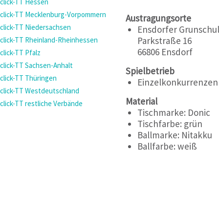
click-TT Hessen
click-TT Mecklenburg-Vorpommern
Austragungsorte
click-TT Niedersachsen
Ensdorfer Grunschul
Parkstraße 16
click-TT Rheinland-Rheinhessen
66806 Ensdorf
click-TT Pfalz
click-TT Sachsen-Anhalt
Spielbetrieb
click-TT Thüringen
Einzelkonkurrenzen
click-TT Westdeutschland
Material
click-TT restliche Verbände
Tischmarke:
Donic
Tischfarbe:
grün
Ballmarke:
Nitakku
Ballfarbe:
weiß