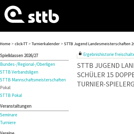
Home
>
click-TT
>
Turnierkalender
>
STTB Jugend Landesmeisterschaften 2
Ergebnishistorie freischalte
Spielklassen 2026/27
STTB JUGEND LAN
Bundes-/Regional-/Oberligen
STTB Verbandsligen
SCHÜLER 15 DOPP
STTB Mannschaftsmeisterschaften
TURNIER-SPIELER
Pokal:
STTB Pokal
Veranstaltungen
Seminare
Turniere
Vereine