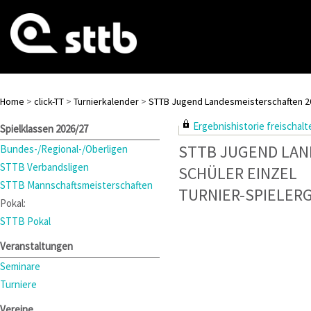
Home
>
click-TT
>
Turnierkalender
>
STTB Jugend Landesmeisterschaften 2
Ergebnishistorie freischalte
Spielklassen 2026/27
STTB JUGEND LAN
Bundes-/Regional-/Oberligen
STTB Verbandsligen
SCHÜLER EINZEL
STTB Mannschaftsmeisterschaften
TURNIER-SPIELER
Pokal:
STTB Pokal
Veranstaltungen
Seminare
Turniere
Vereine