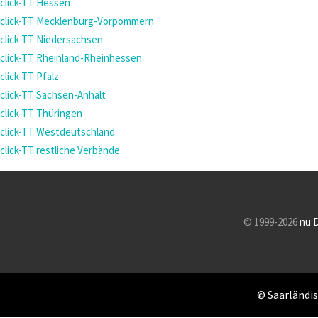
click-TT Hessen
click-TT Mecklenburg-Vorpommern
click-TT Niedersachsen
click-TT Rheinland-Rheinhessen
click-TT Pfalz
click-TT Sachsen-Anhalt
click-TT Thüringen
click-TT Westdeutschland
click-TT restliche Verbände
© 1999-2026
nu 