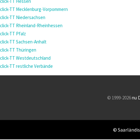
click-TT Hessen
click-TT Mecklenburg-Vorpommern
click-TT Niedersachsen
click-TT Rheinland-Rheinhessen
click-TT Pfalz
click-TT Sachsen-Anhalt
click-TT Thüringen
click-TT Westdeutschland
click-TT restliche Verbände
© 1999-2026
nu 