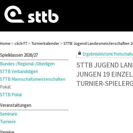
Home
>
click-TT
>
Turnierkalender
>
STTB Jugend Landesmeisterschaften 2
Ergebnishistorie freischalte
Spielklassen 2026/27
STTB JUGEND LAN
Bundes-/Regional-/Oberligen
STTB Verbandsligen
JUNGEN 19 EINZEL
STTB Mannschaftsmeisterschaften
TURNIER-SPIELER
Pokal:
STTB Pokal
Veranstaltungen
Seminare
Turniere
Vereine