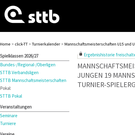
Home
>
click-TT
>
Turnierkalender
>
Mannschaftsmeisterschaften U15 und U
Ergebnishistorie freischalte
Spielklassen 2026/27
MANNSCHAFTSMEI
Bundes-/Regional-/Oberligen
STTB Verbandsligen
JUNGEN 19 MANN
STTB Mannschaftsmeisterschaften
TURNIER-SPIELER
Pokal:
STTB Pokal
Veranstaltungen
Seminare
Turniere
Vereine