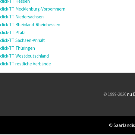
click-TT Hessen
click-TT Mecklenburg-Vorpommern
click-TT Niedersachsen
click-TT Rheinland-Rheinhessen
click-TT Pfalz
click-TT Sachsen-Anhalt
click-TT Thüringen
click-TT Westdeutschland
click-TT restliche Verbände
© 1999-2026
nu 