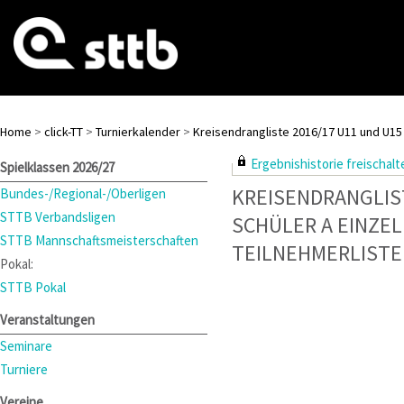
Home
>
click-TT
>
Turnierkalender
>
Kreisendrangliste 2016/17 U11 und U1
Ergebnishistorie freischalte
Spielklassen 2026/27
KREISENDRANGLIS
Bundes-/Regional-/Oberligen
STTB Verbandsligen
SCHÜLER A EINZEL
STTB Mannschaftsmeisterschaften
TEILNEHMERLISTE
Pokal:
STTB Pokal
Veranstaltungen
Seminare
Turniere
Vereine