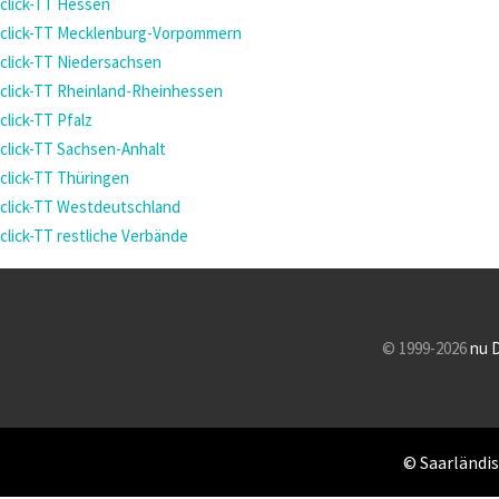
click-TT Hessen
click-TT Mecklenburg-Vorpommern
click-TT Niedersachsen
click-TT Rheinland-Rheinhessen
click-TT Pfalz
click-TT Sachsen-Anhalt
click-TT Thüringen
click-TT Westdeutschland
click-TT restliche Verbände
© 1999-2026
nu 