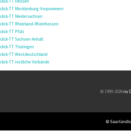
click-TT Hessen
click-TT Mecklenburg-Vorpommern
click-TT Niedersachsen
click-TT Rheinland-Rheinhessen
click-TT Pfalz
click-TT Sachsen-Anhalt
click-TT Thüringen
click-TT Westdeutschland
click-TT restliche Verbände
© 1999-2026
nu 