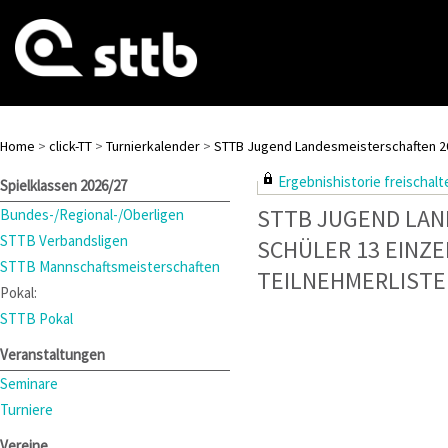
Home
>
click-TT
>
Turnierkalender
>
STTB Jugend Landesmeisterschaften 2
Ergebnishistorie freischalte
Spielklassen 2026/27
STTB JUGEND LAN
Bundes-/Regional-/Oberligen
STTB Verbandsligen
SCHÜLER 13 EINZE
STTB Mannschaftsmeisterschaften
TEILNEHMERLISTE
Pokal:
STTB Pokal
Veranstaltungen
Seminare
Turniere
Vereine