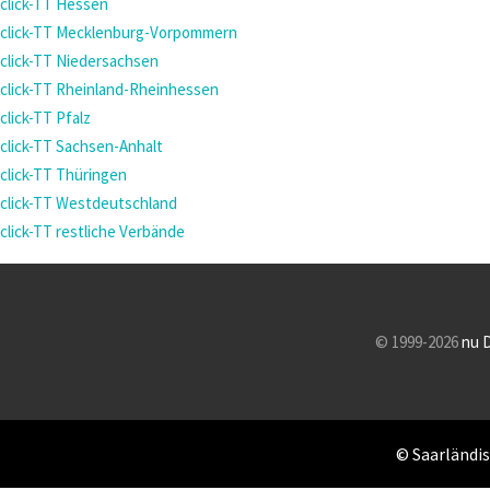
click-TT Hessen
click-TT Mecklenburg-Vorpommern
click-TT Niedersachsen
click-TT Rheinland-Rheinhessen
click-TT Pfalz
click-TT Sachsen-Anhalt
click-TT Thüringen
click-TT Westdeutschland
click-TT restliche Verbände
© 1999-2026
nu 