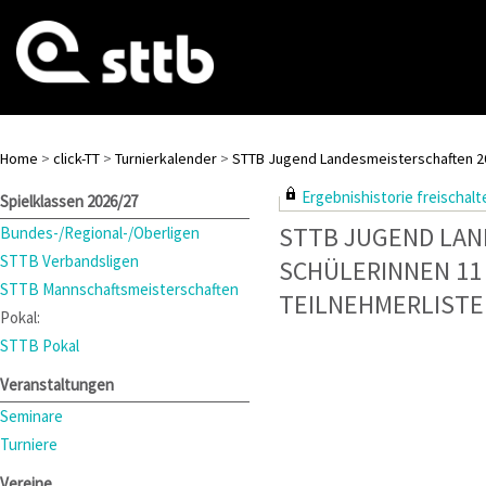
Home
>
click-TT
>
Turnierkalender
>
STTB Jugend Landesmeisterschaften 2
Ergebnishistorie freischalte
Spielklassen 2026/27
STTB JUGEND LAN
Bundes-/Regional-/Oberligen
STTB Verbandsligen
SCHÜLERINNEN 11
STTB Mannschaftsmeisterschaften
TEILNEHMERLISTE
Pokal:
STTB Pokal
Veranstaltungen
Seminare
Turniere
Vereine