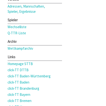
Adressen, Mannschaften,
Spieler, Ergebnisse
Spieler
Wechselliste
Q-TTR-Liste
Archiv
Wettkampfarchiv
Links
Homepage STTB
click-TT DTTB
click-TT Baden-Württemberg
click-TT Baden
click-TT Brandenburg
click-TT Bayern
click-TT Bremen