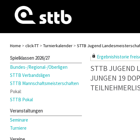
Home
>
click-TT
>
Turnierkalender
>
STTB Jugend Landesmeisterschaf
Ergebnishistorie freisc
Spielklassen 2026/27
STTB JUGEND 
Bundes-/Regional-/Oberligen
STTB Verbandsligen
JUNGEN 19 DO
STTB Mannschaftsmeisterschaften
TEILNEHMERLI
Pokal:
STTB Pokal
Veranstaltungen
Seminare
Turniere
Vereine