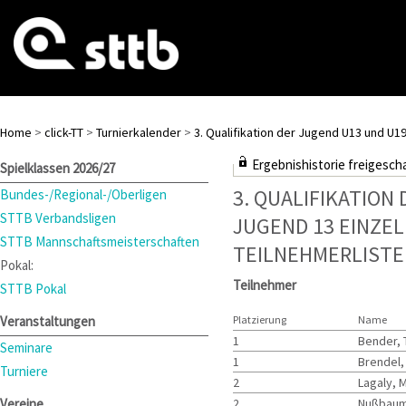
Home
>
click-TT
>
Turnierkalender
>
3. Qualifikation der Jugend U13 und U
Ergebnishistorie freigesch
Spielklassen 2026/27
3. QUALIFIKATION
Bundes-/Regional-/Oberligen
STTB Verbandsligen
JUGEND 13 EINZEL
STTB Mannschaftsmeisterschaften
TEILNEHMERLISTE
Pokal:
Teilnehmer
STTB Pokal
Veranstaltungen
Platzierung
Name
1
Bender,
Seminare
1
Brendel,
Turniere
2
Lagaly, M
Vereine
2
Nußbaum