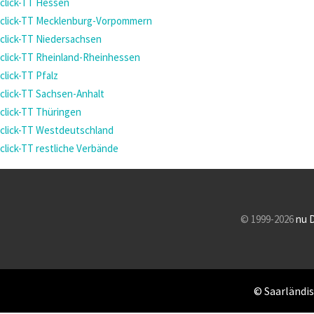
click-TT Hessen
click-TT Mecklenburg-Vorpommern
click-TT Niedersachsen
click-TT Rheinland-Rheinhessen
click-TT Pfalz
click-TT Sachsen-Anhalt
click-TT Thüringen
click-TT Westdeutschland
click-TT restliche Verbände
© 1999-2026
nu 