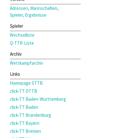
Adressen, Mannschaften,
Spieler, Ergebnisse
Spieler
Wechselliste
Q-TTR-Liste
Archiv
Wettkampfarchiv
Links
Homepage STTB
click-TT DTTB
click-TT Baden-Württemberg
click-TT Baden
click-TT Brandenburg
click-TT Bayern
click-TT Bremen