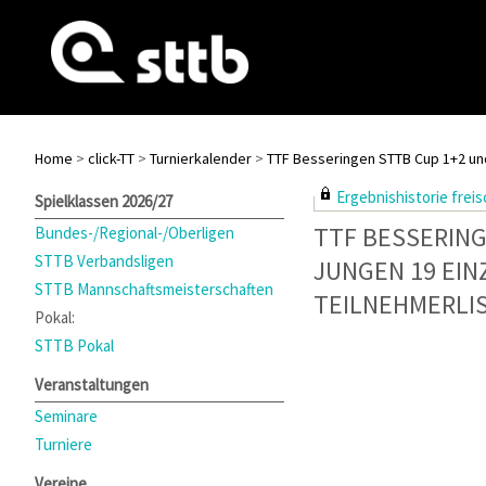
Home
>
click-TT
>
Turnierkalender
>
TTF Besseringen STTB Cup 1+2 un
Ergebnishistorie freisc
Spielklassen 2026/27
TTF BESSERING
Bundes-/Regional-/Oberligen
STTB Verbandsligen
JUNGEN 19 EIN
STTB Mannschaftsmeisterschaften
TEILNEHMERLI
Pokal:
STTB Pokal
Veranstaltungen
Seminare
Turniere
Vereine