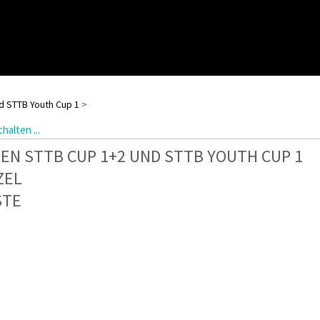
d STTB Youth Cup 1
>
halten ...
EN STTB CUP 1+2 UND STTB YOUTH CUP 1
ZEL
STE