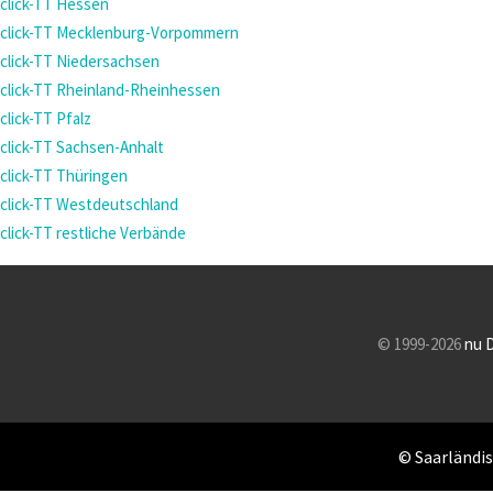
click-TT Hessen
click-TT Mecklenburg-Vorpommern
click-TT Niedersachsen
click-TT Rheinland-Rheinhessen
click-TT Pfalz
click-TT Sachsen-Anhalt
click-TT Thüringen
click-TT Westdeutschland
click-TT restliche Verbände
© 1999-2026
nu 