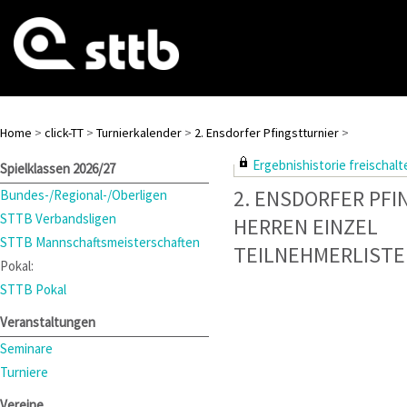
Home
>
click-TT
>
Turnierkalender
>
2. Ensdorfer Pfingstturnier
>
Ergebnishistorie freischalte
Spielklassen 2026/27
2. ENSDORFER PF
Bundes-/Regional-/Oberligen
STTB Verbandsligen
HERREN EINZEL
STTB Mannschaftsmeisterschaften
TEILNEHMERLISTE
Pokal:
STTB Pokal
Veranstaltungen
Seminare
Turniere
Vereine