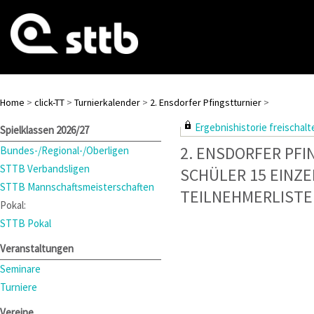
Home
>
click-TT
>
Turnierkalender
>
2. Ensdorfer Pfingstturnier
>
Ergebnishistorie freischalte
Spielklassen 2026/27
2. ENSDORFER PF
Bundes-/Regional-/Oberligen
STTB Verbandsligen
SCHÜLER 15 EINZE
STTB Mannschaftsmeisterschaften
TEILNEHMERLISTE
Pokal:
STTB Pokal
Veranstaltungen
Seminare
Turniere
Vereine