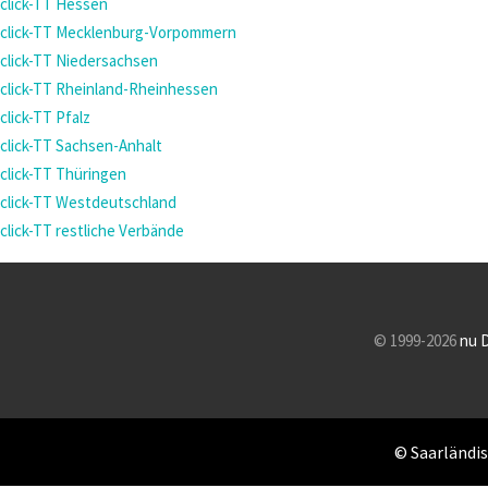
click-TT Hessen
click-TT Mecklenburg-Vorpommern
click-TT Niedersachsen
click-TT Rheinland-Rheinhessen
click-TT Pfalz
click-TT Sachsen-Anhalt
click-TT Thüringen
click-TT Westdeutschland
click-TT restliche Verbände
© 1999-2026
nu 