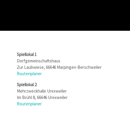
Spiellokal 1
Dorfgemeinschaftshaus
Zur Laubwiese, 66646 Marpingen-Berschweiler
Routenplaner
Spiellokal 2
Mehrzweckhalle Urexweiler
Im Brühl 8, 66646 Urexweiler
Routenplaner