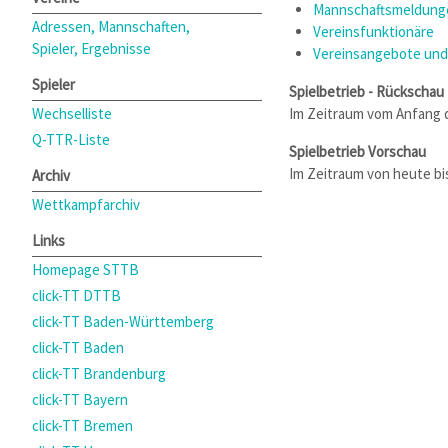
Mannschaftsmeldunge
Adressen, Mannschaften,
Vereinsfunktionäre
Spieler, Ergebnisse
Vereinsangebote und
Spieler
Spielbetrieb - Rückschau
Wechselliste
Im Zeitraum vom Anfang 
Q-TTR-Liste
Spielbetrieb Vorschau
Im Zeitraum von heute b
Archiv
Wettkampfarchiv
Links
Homepage STTB
click-TT DTTB
click-TT Baden-Württemberg
click-TT Baden
click-TT Brandenburg
click-TT Bayern
click-TT Bremen