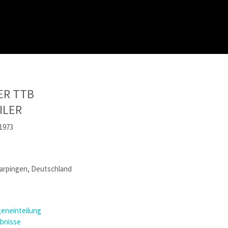
ER TTB
ILER
 1973
Marpingen, Deutschland
eneinteilung
ebnisse