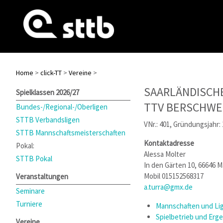
Home
>
click-TT
>
Vereine
>
SAARLÄNDISCH
Spielklassen 2026/27
TTV BERSCHWE
Bundes-/Regional-/Oberligen
STTB Verbandsligen
VNr.: 401, Gründungsjahr:
STTB Mannschaftsmeisterschaften
Kontaktadresse
Pokal:
Alessa Molter
STTB Pokal
In den Gärten 10, 66646 
Mobil 015152568317
Veranstaltungen
a.turra@gmx.de
Seminare
Turniere
Mannschaften und Lig
Spielbetrieb und Erg
Vereine