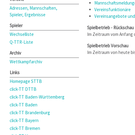
Mannschaftsmeldunge
Adressen, Mannschaften,
Vereinsfunktionäre
Spieler, Ergebnisse
Vereinsangebote und
Spieler
Spielbetrieb - Rückschau
Wechselliste
Im Zeitraum vom Anfang 
Q-TTR-Liste
Spielbetrieb Vorschau
Im Zeitraum von heute b
Archiv
Wettkampfarchiv
Links
Homepage STTB
click-TT DTTB
click-TT Baden-Württemberg
click-TT Baden
click-TT Brandenburg
click-TT Bayern
click-TT Bremen