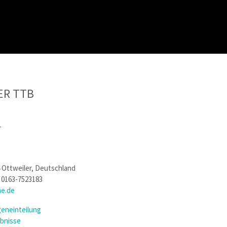
ER TTB
-
 Ottweiler, Deutschland
l 0163-7523183
ne.de
eneinteilung
ebnisse