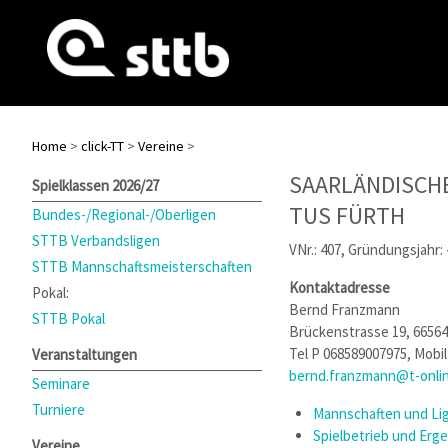
Home
>
click-TT
>
Vereine
>
SAARLÄNDISCH
Spielklassen 2026/27
TUS FÜRTH
Bundes-/Regional-/Oberligen
STTB Verbandsligen
VNr.: 407, Gründungsjahr: 
STTB Mannschaftsmeisterschaften
Kontaktadresse
Pokal:
Bernd Franzmann
STTB Pokal
Brückenstrasse 19, 66564
Tel P 068589007975, Mobi
Veranstaltungen
bernd.franzmann@t-onli
Seminare
Turniere
Mannschaften und Lig
Spielbetrieb und Erg
Vereine