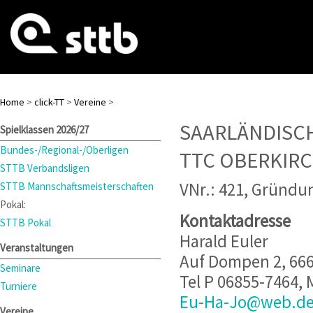
Home
>
click-TT
>
Vereine
>
SAARLÄNDISC
Spielklassen 2026/27
Bundes-/Regional-/Oberligen
TTC OBERKIR
STTB Verbandsligen
VNr.: 421, Gründun
STTB Mannschaftsmeisterschaften
Pokal:
Kontaktadresse
STTB Pokal
Harald Euler
Veranstaltungen
Auf Dompen 2, 666
Seminare
Tel P 06855-7464,
Turniere
Eu-Ha-Jo@web.d
Vereine