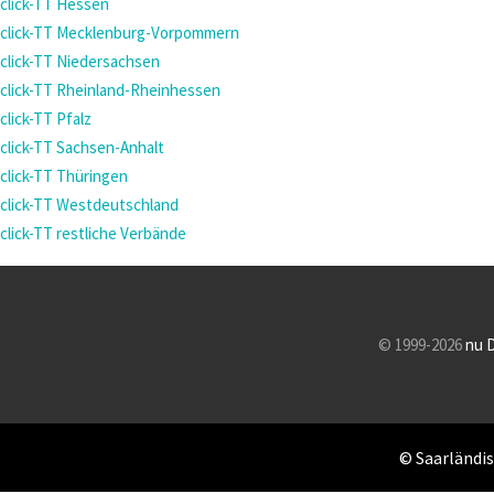
click-TT Hessen
click-TT Mecklenburg-Vorpommern
click-TT Niedersachsen
click-TT Rheinland-Rheinhessen
click-TT Pfalz
click-TT Sachsen-Anhalt
click-TT Thüringen
click-TT Westdeutschland
click-TT restliche Verbände
© 1999-2026
nu 