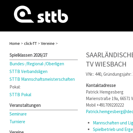
Home
>
click-TT
>
Vereine
>
SAARLÄNDISCH
Spielklassen 2026/27
TV WIESBACH
Bundes-/Regional-/Oberligen
STTB Verbandsligen
VNr.: 440, Gründungsjahr:
STTB Mannschaftsmeisterschaften
Kontaktadresse
Pokal:
Patrick Hemgesberg
STTB Pokal
Marienstraße 19a, 66571
Mobil +491709220222
Veranstaltungen
Patrick.hemgesberg@ded
Seminare
Turniere
Mannschaften und Lig
Spielbetrieb und Erg
Vereine