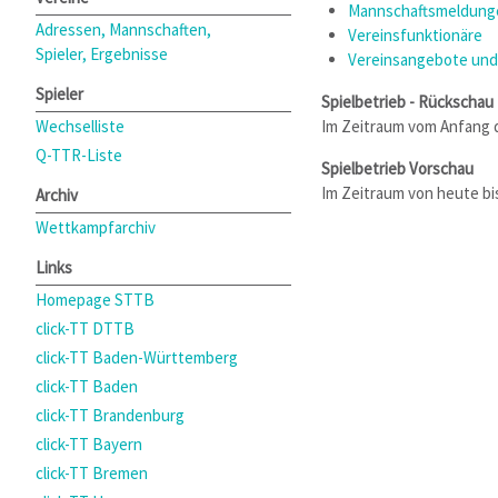
Mannschaftsmeldunge
Adressen, Mannschaften,
Vereinsfunktionäre
Spieler, Ergebnisse
Vereinsangebote und
Spieler
Spielbetrieb - Rückschau
Wechselliste
Im Zeitraum vom Anfang 
Q-TTR-Liste
Spielbetrieb Vorschau
Im Zeitraum von heute b
Archiv
Wettkampfarchiv
Links
Homepage STTB
click-TT DTTB
click-TT Baden-Württemberg
click-TT Baden
click-TT Brandenburg
click-TT Bayern
click-TT Bremen