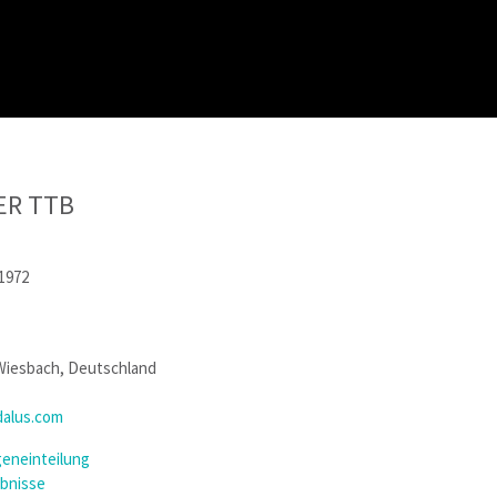
ER TTB
 1972
 Wiesbach, Deutschland
alus.com
eneinteilung
ebnisse