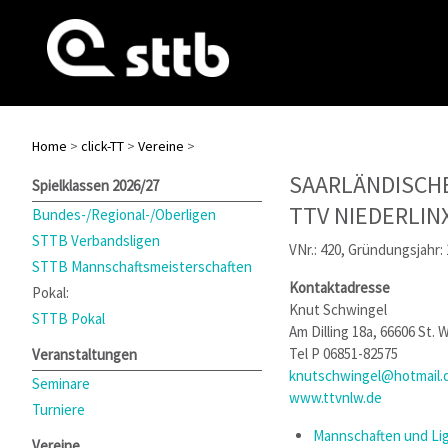
Home
>
click-TT
>
Vereine
>
SAARLÄNDISCH
Spielklassen 2026/27
TTV NIEDERLIN
Bundes-/Regional-/Oberligen
STTB Verbandsligen
VNr.: 420, Gründungsjahr:
STTB Mannschaftsmeisterschaften
Kontaktadresse
Pokal:
Knut Schwingel
STTB Pokal
Am Dilling 18a, 66606 St.
Tel P 06851-82575
Veranstaltungen
knutschwingel@hotmail.
Seminare
www.ttvnlw.de
Turniere
Mannschaften und Lig
Vereine